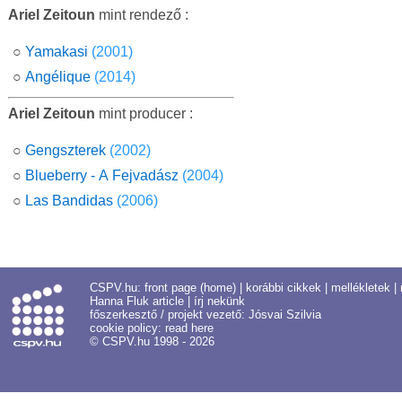
Ariel Zeitoun
mint rendező :
○
Yamakasi
(2001)
○
Angélique
(2014)
Ariel Zeitoun
mint producer :
○
Gengszterek
(2002)
○
Blueberry - A Fejvadász
(2004)
○
Las Bandidas
(2006)
CSPV.hu:
front page (home)
|
korábbi cikkek
|
mellékletek
|
Hanna Fluk article
|
írj nekünk
főszerkesztő / projekt vezető:
Jósvai Szilvia
cookie policy:
read here
© CSPV.hu 1998 - 2026