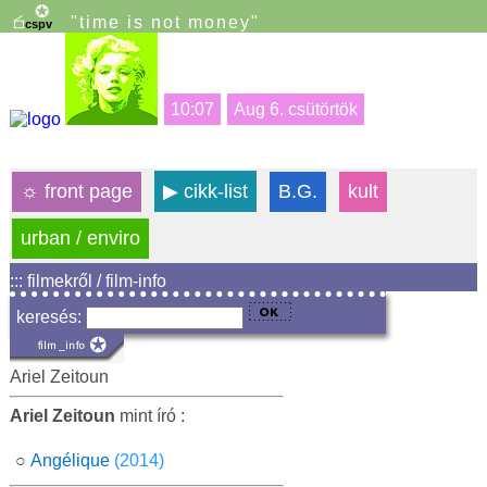
"time is not money"
10:07
Aug 6. csütörtök
☼
front page
▶
cikk-list
B.G.
kult
urban / enviro
::: filmekről / film-info
keresés:
Ariel Zeitoun
Ariel Zeitoun
mint író :
○
Angélique
(2014)