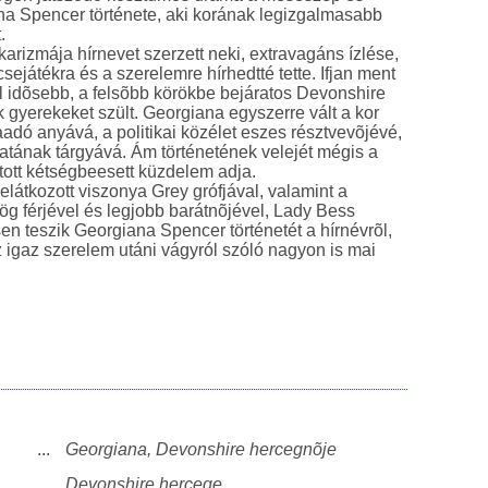
na Spencer története, aki korának legizgalmasabb
.
arizmája hírnevet szerzett neki, extravagáns ízlése,
ejátékra és a szerelemre hírhedtté tette. Ifjan ment
l idõsebb, a felsõbb körökbe bejáratos Devonshire
 gyerekeket szült. Georgiana egyszerre vált a kor
aadó anyává, a politikai közélet eszes résztvevõjévé,
tának tárgyává. Ám történetének velejét mégis a
atott kétségbeesett küzdelem adja.
látkozott viszonya Grey grófjával, valamint a
g férjével és legjobb barátnõjével, Lady Bess
sen teszik Georgiana Spencer történetét a hírnévrõl,
z igaz szerelem utáni vágyról szóló nagyon is mai
...
Georgiana, Devonshire hercegnõje
...
Devonshire hercege