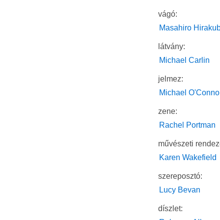
vágó:
Masahiro Hiraku
látvány:
Michael Carlin
jelmez:
Michael O'Conno
zene:
Rachel Portman
művészeti rendez
Karen Wakefield
szereposztó:
Lucy Bevan
díszlet: