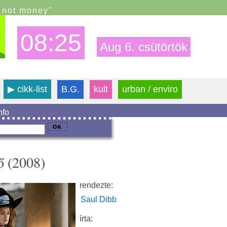
s not money"
08:25
Aug 6. csütörtök
▶
cikk-list
B.G.
kult
urban / enviro
info
ő (2008)
rendezte:
Saul Dibb
írta: