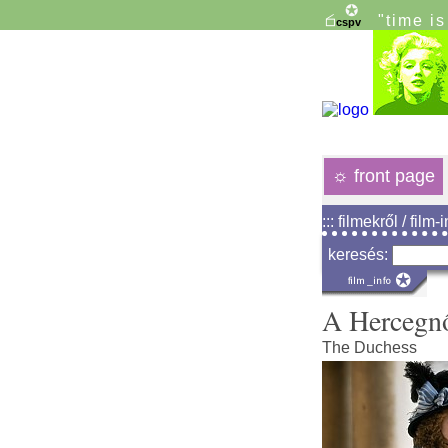
"time i
☼
front page
::: filmekről / film-
keresés:
A Hercegn
The Duchess