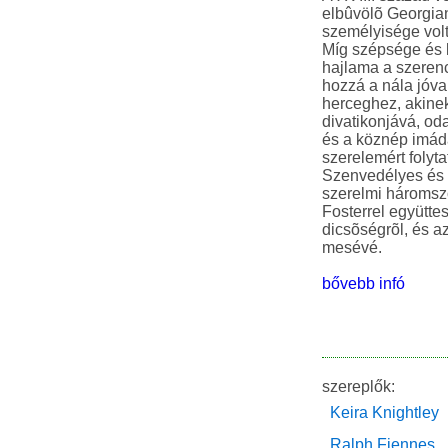
elbûvölõ Georgia
személyisége volt
Míg szépsége és k
hajlama a szerencs
hozzá a nála jóva
herceghez, akinek
divatikonjává, od
és a köznép imáda
szerelemért folyt
Szenvedélyes és e
szerelmi háromszö
Fosterrel együtte
dicsõségrõl, és a
mesévé.
bővebb infó
szereplők:
Keira Knightley
Ralph Fiennes