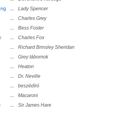
ing
...
Lady Spencer
...
Charles Grey
...
Bess Foster
y
...
Charles Fox
...
Richard Brinsley Sheridan
...
Grey tábornok
...
Heaton
...
Dr. Neville
...
beszédíró
...
Macaroni
e
...
Sir James Hare