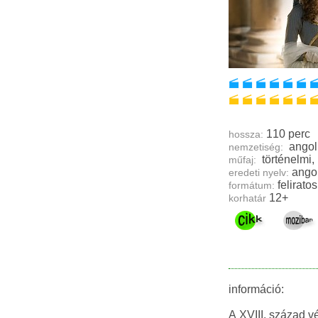
110 perc
hossza:
nemzetiség:
műfaj:
ango
eredeti nyelv:
feliratos
formátum:
12+
korhatár
információ:
A XVIII. század 