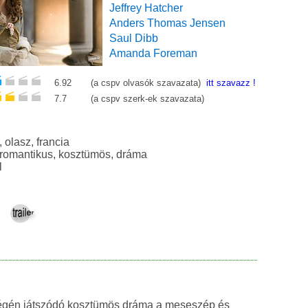
Jeffrey Hatcher
Anders Thomas Jensen
Saul Dibb
Amanda Foreman
6.92
(a cspv olvasók szavazata)
itt szavazz !
7.7
(a cspv szerk-ek szavazata)
angol, olasz, francia
történelmi, romantikus, kosztümös, dráma
l
végén játszódó kosztümös dráma a meseszép és