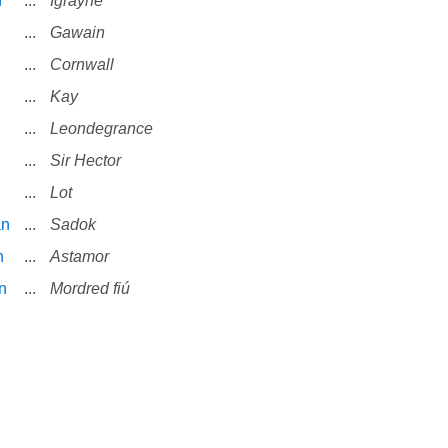
n
...
Igrayne
...
Gawain
...
Cornwall
...
Kay
...
Leondegrance
...
Sir Hector
...
Lot
an
...
Sadok
n
...
Astamor
n
...
Mordred fiú