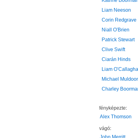
Katrine Boorma
Liam Neeson
Corin Redgrave
Niall O'Brien
Patrick Stewart
Clive Swift
Ciarán Hinds
Liam O'Callagh
Michael Muldoo
Charley Boorma
fényképezte:
Alex Thomson
vágó:
John Merritt