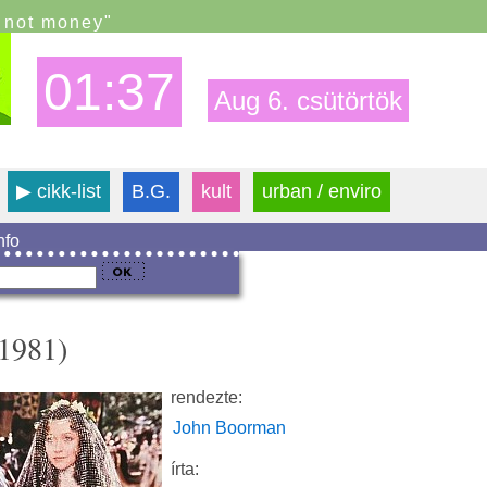
s not money"
01:37
Aug 6. csütörtök
▶
cikk-list
B.G.
kult
urban / enviro
info
(1981)
rendezte:
John Boorman
írta: