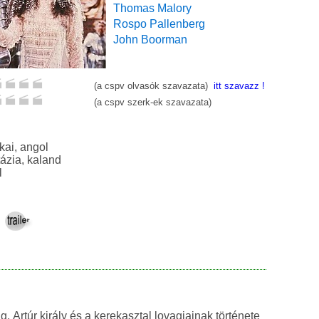
Thomas Malory
Rospo Pallenberg
John Boorman
(a cspv olvasók szavazata)
itt szavazz !
(a cspv szerk-ek szavazata)
amerikai, angol
dráma, fantázia, kaland
l
, Artúr király és a kerekasztal lovagjainak története