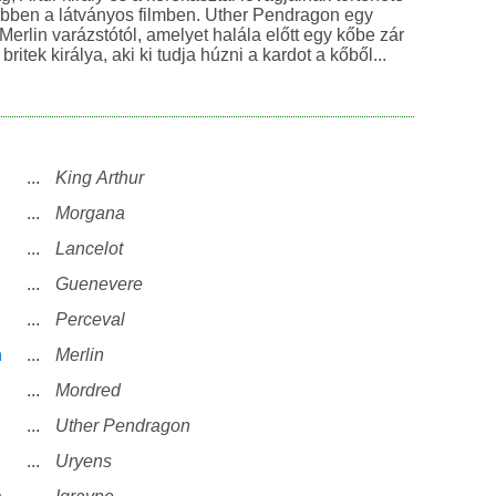
bben a látványos filmben. Uther Pendragon egy
Merlin varázstótól, amelyet halála előtt egy kőbe zár
britek királya, aki ki tudja húzni a kardot a kőből...
...
King Arthur
...
Morgana
...
Lancelot
...
Guenevere
...
Perceval
n
...
Merlin
...
Mordred
...
Uther Pendragon
...
Uryens