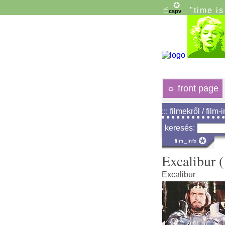
"time i
☼
front page
::: filmekről / film-
keresés:
Excalibur 
Excalibur