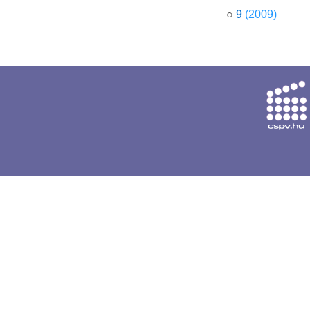
○
9
(2009)