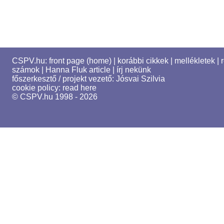
CSPV.hu:
front page (home)
|
korábbi cikkek
|
mellékletek
|
számok
|
Hanna Fluk article
|
írj nekünk
főszerkesztő / projekt vezető:
Jósvai Szilvia
cookie policy:
read here
© CSPV.hu 1998 - 2026