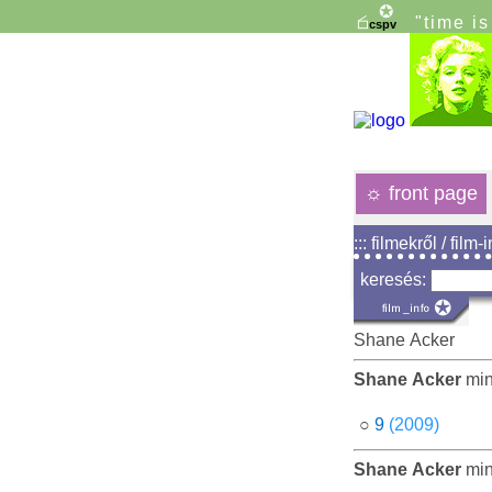
"time i
☼
front page
::: filmekről / film-
keresés:
Shane Acker
Shane Acker
mint
○
9
(2009)
Shane Acker
min