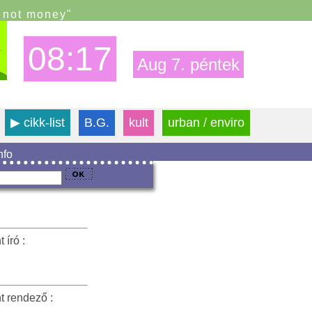
s not money"
08:17
Aug 7. péntek
▶
cikk-list
B.G.
kult
urban / enviro
info
 író :
t rendező :