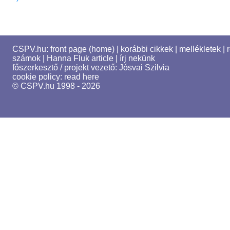
CSPV.hu:
front page (home)
|
korábbi cikkek
|
mellékletek
|
számok
|
Hanna Fluk article
|
írj nekünk
főszerkesztő / projekt vezető:
Jósvai Szilvia
cookie policy:
read here
© CSPV.hu 1998 - 2026