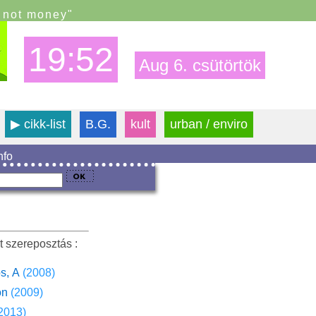
s not money"
19:52
Aug 6. csütörtök
▶
cikk-list
B.G.
kult
urban / enviro
info
t szereposztás :
s, A
(2008)
on
(2009)
2013)