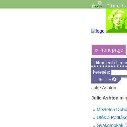
"time i
☼
front page
::: filmekről / film-
keresés:
Julie Ashton
Julie Ashton
min
○
Meztelen Dobo
○
Ufók a Padlás
○
Gyakornokok
(