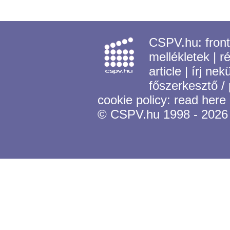
CSPV.hu:
fron
mellékletek
|
r
article
|
írj nek
főszerkesztő /
cookie policy:
read here
© CSPV.hu 1998 - 2026