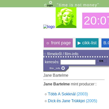
"time is not money"
20:0
☼
front page
▶
cikk-list
B.
::: filmekről / film-info
keresés:
Jane Bartelme
Jane Bartelme
mint producer :
○
Több A Sokknál
(2003)
○
Dick és Jane Trükkjei
(2005)