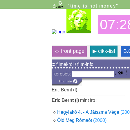
"time is not money"
07:2
☼
front page
▶
cikk-list
B.
::: filmekről / film-info
keresés:
Eric Bernt (I)
Eric Bernt (I)
mint író :
○
Hegylakó 4. - A Játszma Vége
(200
○
Öld Meg Rómeót
(2000)