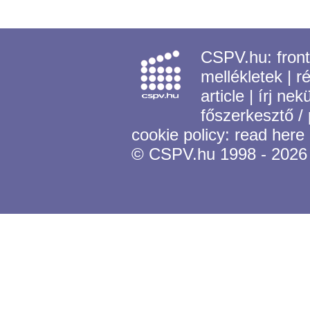
CSPV.hu:
fron
mellékletek
|
r
article
|
írj nek
főszerkesztő /
cookie policy:
read here
© CSPV.hu 1998 - 2026