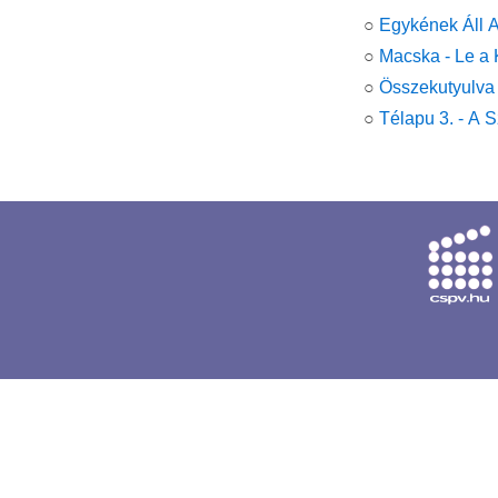
○
Egykének Áll A
○
Macska - Le a 
○
Összekutyulva
○
Télapu 3. - A S