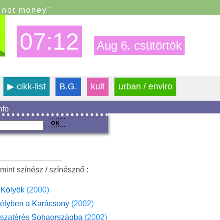
s not money"
07:12
Aug 6. csütörtök
▶
cikk-list
B.G.
kult
urban / enviro
info
mint színész / színésznő :
A Kölyök
(2000)
zélyben a Karácsony
(2002)
sszatérés Sohaországba
(2002)