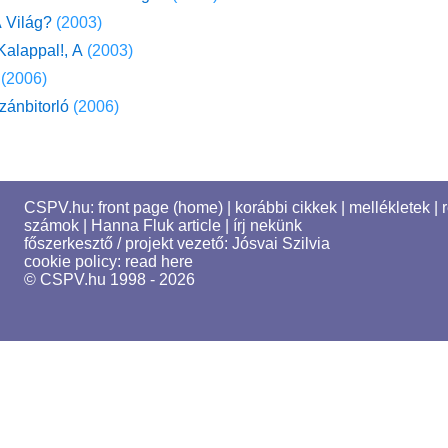
 Világ?
(2003)
Kalappal!, A
(2003)
(2006)
zánbitorló
(2006)
CSPV.hu:
front page (home)
|
korábbi cikkek
|
mellékletek
|
számok
|
Hanna Fluk article
|
írj nekünk
főszerkesztő / projekt vezető:
Jósvai Szilvia
cookie policy:
read here
© CSPV.hu 1998 - 2026