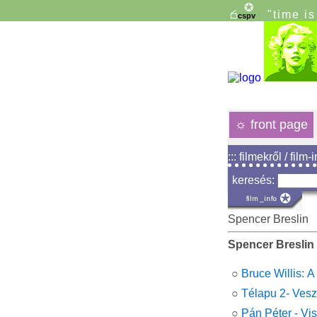
"time i
☼
front page
::: filmekről / film-
keresés:
Spencer Breslin
Spencer Breslin
○
Bruce Willis: 
○
Télapu 2- Ves
○
Pán Péter - Vi