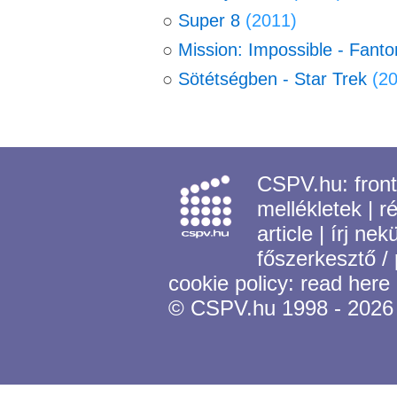
○
Super 8
(2011)
○
Mission: Impossible - Fanto
○
Sötétségben - Star Trek
(2
CSPV.hu:
fron
mellékletek
|
r
article
|
írj nek
főszerkesztő /
cookie policy:
read here
© CSPV.hu 1998 - 2026