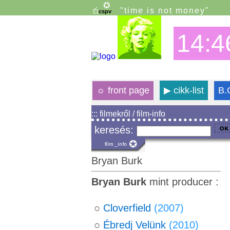
"time is not money"
14:4
☼
front page
▶
cikk-list
B.
::: filmekről / film-info
keresés:
Bryan Burk
Bryan Burk
mint producer :
○
Cloverfield
(2007)
○
Ébredj Velünk
(2010)