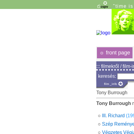
"time i
☼
front page
::: filmekről / film-
keresés:
Tony Burrough
Tony Burrough
m
○
III. Richard
(19
○
Szép Remény
○
Végzetes Végj