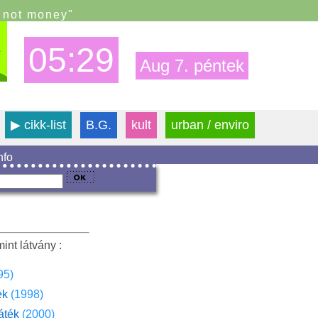
s not money"
05:29
Aug 7. péntek
▶
cikk-list
B.G.
kult
urban / enviro
info
int látvány :
95)
ek
(1998)
áték
(2000)