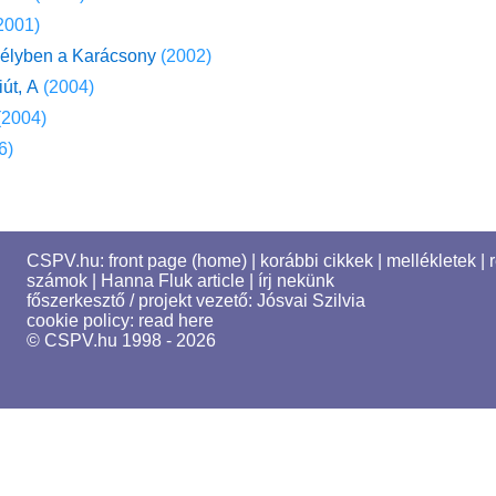
2001)
zélyben a Karácsony
(2002)
út, A
(2004)
(2004)
6)
CSPV.hu:
front page (home)
|
korábbi cikkek
|
mellékletek
|
számok
|
Hanna Fluk article
|
írj nekünk
főszerkesztő / projekt vezető:
Jósvai Szilvia
cookie policy:
read here
© CSPV.hu 1998 - 2026