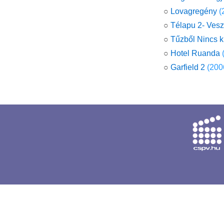
○
Lovagregény
(
○
Télapu 2- Ves
○
Tűzből Nincs ki
○
Hotel Ruanda
○
Garfield 2
(200