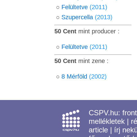
○
Felültetve
(2011)
○
Szupercella
(2013)
50 Cent
mint producer :
○
Felültetve
(2011)
50 Cent
mint zene :
○
8 Mérföld
(2002)
CSPV.hu:
fron
mellékletek
|
r
article
|
írj nek