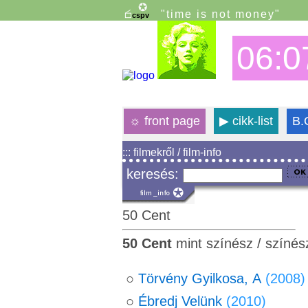
"time is not money"
06:0
☼
front page
▶
cikk-list
B.
::: filmekről / film-info
keresés:
50 Cent
50 Cent
mint színész / színés
○
Törvény Gyilkosa, A
(2008)
○
Ébredj Velünk
(2010)