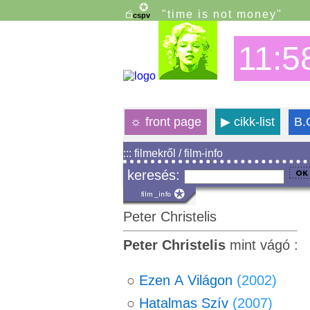
"time is not money"
11:5
☼
front page
▶
cikk-list
B.
::: filmekről / film-info
keresés:
Peter Christelis
Peter Christelis
mint vágó :
○
Ezen A Világon
(2002)
○
Hatalmas Szív
(2007)