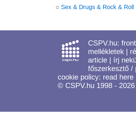
○
Sex & Drugs & Rock & Roll
CSPV.hu:
fron
mellékletek
|
r
article
|
írj nek
főszerkesztő /
cookie policy:
read here
© CSPV.hu 1998 - 2026