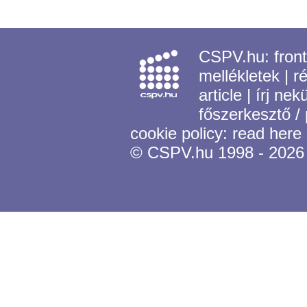
CSPV.hu:
fron
mellékletek
|
r
article
|
írj nek
főszerkesztő /
cookie policy:
read here
© CSPV.hu 1998 - 2026