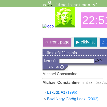
"time is not money"
22:5
☼
front page
▶
cikk-list
B.
::: filmekről / film-info
keresés:
Michael Constantine
Michael Constantine
mint színész / 
○
Esküdt, Az
(1996)
○
Bazi Nagy Görög Lagzi
(2002)