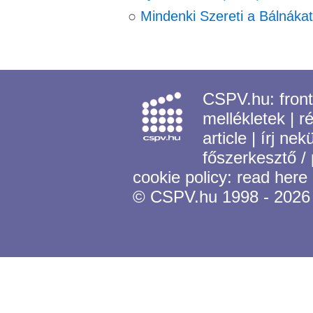
○
Mindenki Szereti a Bálnákat
CSPV.hu:
fron
mellékletek
|
r
article
|
írj nek
főszerkesztő /
cookie policy:
read here
© CSPV.hu 1998 - 2026