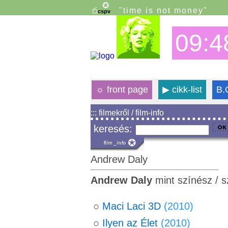
"time is not money"
09:4
☼
front page
▶
cikk-list
B.
::: filmekről / film-info
keresés:
Andrew Daly
Andrew Daly
mint színész / 
○
Maci Laci 3D
(2010)
○
Ilyen az Élet
(2010)