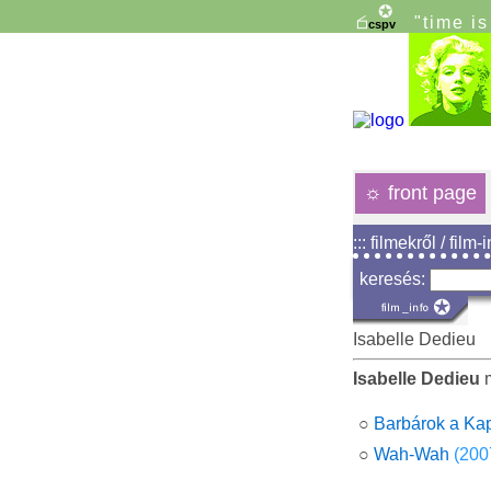
"time i
☼
front page
::: filmekről / film-
keresés:
Isabelle Dedieu
Isabelle Dedieu
m
○
Barbárok a Kap
○
Wah-Wah
(200