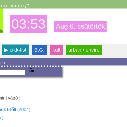
s not money"
03:53
Aug 6. csütörtök
▶
cikk-list
B.G.
kult
urban / enviro
info
int vágó :
uk Előtt
(2004)
7)