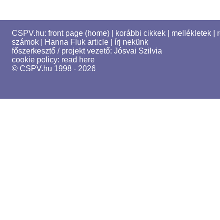
CSPV.hu:
front page (home)
|
korábbi cikkek
|
mellékletek
|
számok
|
Hanna Fluk article
|
írj nekünk
főszerkesztő / projekt vezető:
Jósvai Szilvia
cookie policy:
read here
© CSPV.hu 1998 - 2026