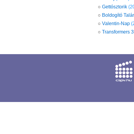
○
Gettósztorik
(2
○
Boldogító Talá
○
Valentin-Nap
(
○
Transformers 3