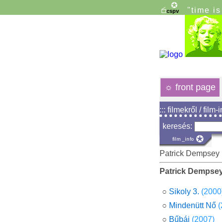
"time i
☼
front page
::: filmekről / film-
keresés:
Patrick Dempsey
Patrick Dempse
○
Sikoly 3.
(2000
○
Mindenütt Nő
(
○
Bűbáj
(2007)