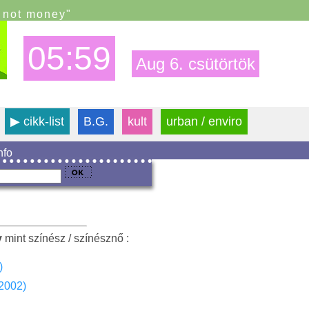
s not money"
05:59
Aug 6. csütörtök
▶
cikk-list
B.G.
kult
urban / enviro
info
y
mint színész / színésznő :
)
2002)