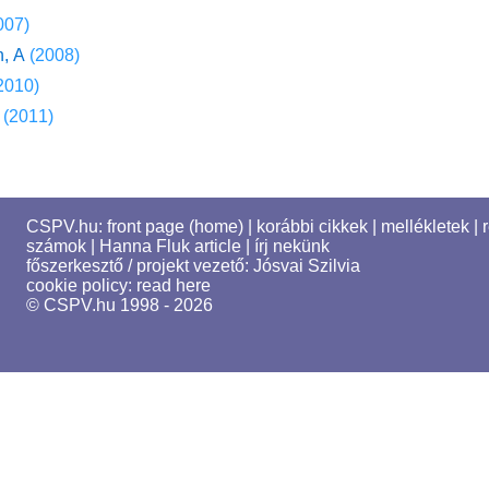
007)
n, A
(2008)
2010)
(2011)
CSPV.hu:
front page (home)
|
korábbi cikkek
|
mellékletek
|
számok
|
Hanna Fluk article
|
írj nekünk
főszerkesztő / projekt vezető:
Jósvai Szilvia
cookie policy:
read here
© CSPV.hu 1998 - 2026