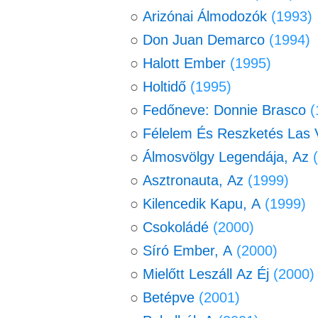
○
Arizónai Álmodozók
(1993)
○
Don Juan Demarco
(1994)
○
Halott Ember
(1995)
○
Holtidő
(1995)
○
Fedőneve: Donnie Brasco
(
○
Félelem És Reszketés Las
○
Álmosvölgy Legendája, Az
○
Asztronauta, Az
(1999)
○
Kilencedik Kapu, A
(1999)
○
Csokoládé
(2000)
○
Síró Ember, A
(2000)
○
Mielőtt Leszáll Az Éj
(2000)
○
Betépve
(2001)