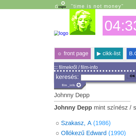
"time is not money"
04:3
☼
front page
▶
cikk-list
B.
::: filmekről / film-info
keresés:
Johnny Depp
Johnny Depp
mint színész / 
○
Szakasz, A
(1986)
○
Ollókezű Edward
(1990)