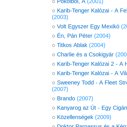
○
Pokolból, A
(2001)
○
Karib-Tenger Kalózai - A F
(2003)
○
Volt Egyszer Egy Mexikó
(2
○
Én, Pán Péter
(2004)
○
Titkos Ablak
(2004)
○
Charlie és a Csokigyár
(200
○
Karib-Tenger Kalózai 2 - A 
○
Karib-Tenger Kalózai - A Vi
○
Sweeney Todd - A Fleet St
(2007)
○
Brando
(2007)
○
Kanyarog az Út 
○
Közellenségek
(2009)
○
Doktor Parnassus és a Kép