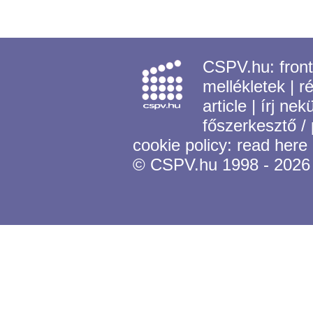
CSPV.hu:
fron
mellékletek
|
r
article
|
írj nek
főszerkesztő /
cookie policy:
read here
© CSPV.hu 1998 - 2026