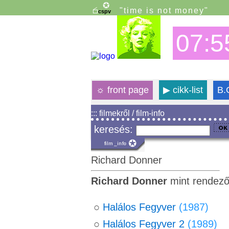
"time is not money"
07:5
☼
front page
▶
cikk-list
B.
::: filmekről / film-info
keresés:
Richard Donner
Richard Donner
mint rendező
○
Halálos Fegyver
(1987)
○
Halálos Fegyver 2
(1989)