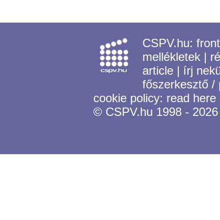
CSPV.hu:
fron
mellékletek
|
r
article
|
írj nek
főszerkesztő /
cookie policy:
read here
© CSPV.hu 1998 - 2026