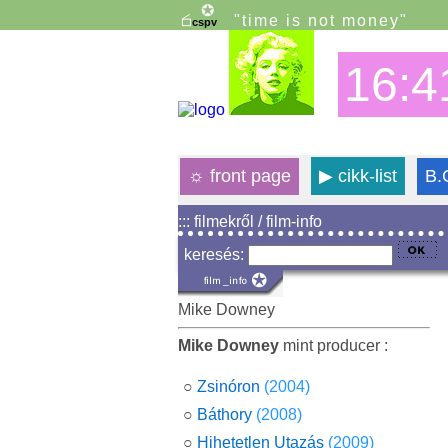
"time is not money"
16:4
☼
front page
▶
cikk-list
B.
::: filmekről / film-info
keresés:
Mike Downey
Mike Downey
mint producer :
○
Zsinóron
(2004)
○
Báthory
(2008)
○
Hihetetlen Utazás
(2009)