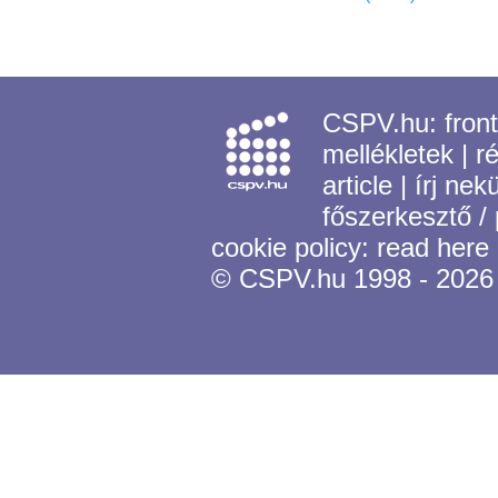
CSPV.hu:
fron
mellékletek
|
r
article
|
írj nek
főszerkesztő /
cookie policy:
read here
© CSPV.hu 1998 - 2026