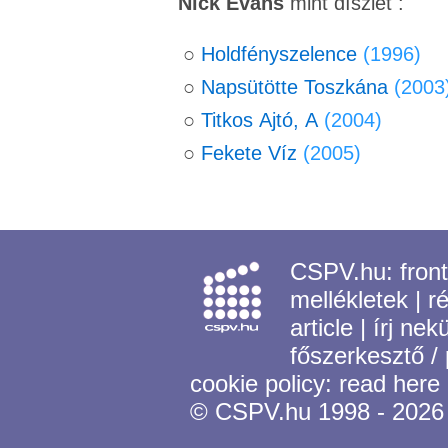
Nick Evans
mint díszlet :
○
Holdfényszelence
(1996)
○
Napsütötte Toszkána
(2003
○
Titkos Ajtó, A
(2004)
○
Fekete Víz
(2005)
CSPV.hu:
fron
mellékletek
|
r
article
|
írj nek
főszerkesztő /
cookie policy:
read here
© CSPV.hu 1998 - 2026