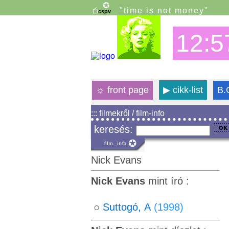
"time is not money"
12:5
☼
front page
▶
cikk-list
B.
::: filmekről / film-info
keresés:
Nick Evans
Nick Evans
mint író :
○
Suttogó, A
(1998)