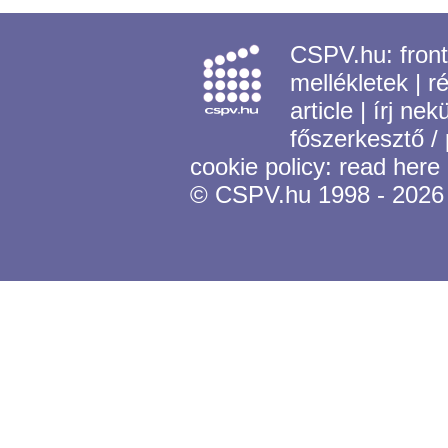
CSPV.hu:
fron
mellékletek
|
r
article
|
írj nek
főszerkesztő /
cookie policy:
read here
© CSPV.hu 1998 - 2026