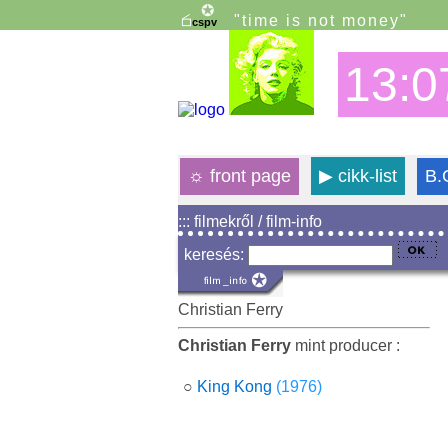
"time is not money"
13:0
☼
front page
▶
cikk-list
B.
::: filmekről / film-info
keresés:
Christian Ferry
Christian Ferry
mint producer :
○
King Kong
(1976)