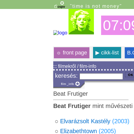
"time is not money"
07:0
☼
front page
▶
cikk-list
B.
::: filmekről / film-info
keresés:
Beat Frutiger
Beat Frutiger
mint művészeti
○
Elvarázsolt Kastély
(2003)
○
Elizabethtown
(2005)