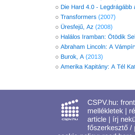
○
Die Hard 4.0 - Legdrágább 
○
Transformers
(2007)
○
Üresfejű, Az
(2008)
○
Halálos Iramban: Ötödik S
○
Abraham Lincoln: A Vámpí
○
Burok, A
(2013)
○
Amerika Kapitány: A Tél Ka
CSPV.hu:
fron
mellékletek
|
r
article
|
írj nek
főszerkesztő /