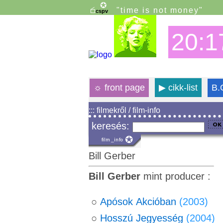
"time is not money"
20:1
☼
front page
▶
cikk-list
B.
::: filmekről / film-info
keresés:
Bill Gerber
Bill Gerber
mint producer :
○
Apósok Akcióban
(2003)
○
Hosszú Jegyesség
(2004)