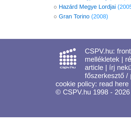
○
Hazárd Megye Lordjai
(200
○
Gran Torino
(2008)
CSPV.hu:
fron
mellékletek
|
r
article
|
írj nek
főszerkesztő /
cookie policy:
read here
© CSPV.hu 1998 - 2026