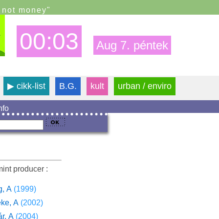
s not money"
00:03
Aug 7. péntek
▶
cikk-list
B.G.
kult
urban / enviro
info
int producer :
g, A
(1999)
ke, A
(2002)
r, A
(2004)