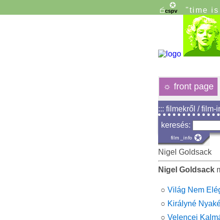
"time i
☼
front page
::: filmekről / film-
keresés:
Nigel Goldsack
Nigel Goldsack
m
○
Világ Nem Elé
○
Királyné Nyaké
○
Velencei Kalmá