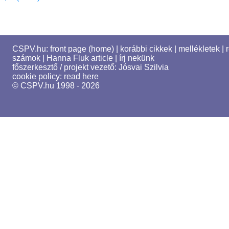
CSPV.hu:
front page (home)
|
korábbi cikkek
|
mellékletek
|
számok
|
Hanna Fluk article
|
írj nekünk
főszerkesztő / projekt vezető:
Jósvai Szilvia
cookie policy:
read here
© CSPV.hu 1998 - 2026