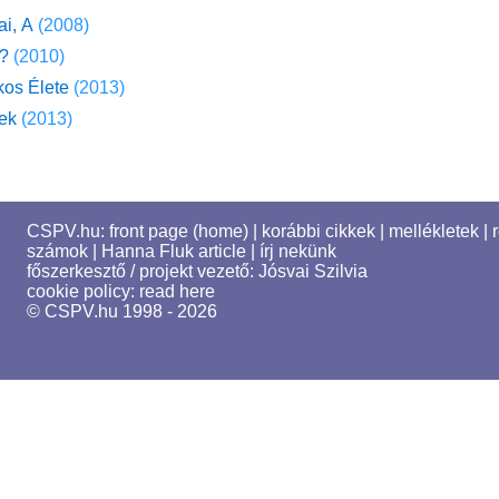
i, A
(2008)
?
(2010)
tkos Élete
(2013)
ek
(2013)
CSPV.hu:
front page (home)
|
korábbi cikkek
|
mellékletek
|
számok
|
Hanna Fluk article
|
írj nekünk
főszerkesztő / projekt vezető:
Jósvai Szilvia
cookie policy:
read here
© CSPV.hu 1998 - 2026