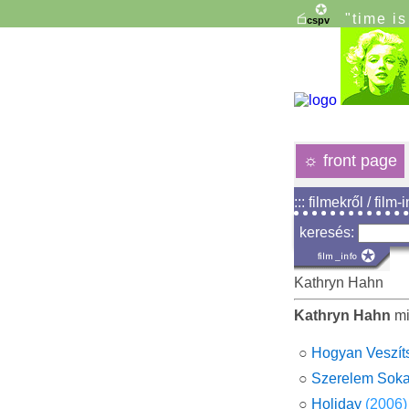
"time i
☼
front page
::: filmekről / film-
keresés:
Kathryn Hahn
Kathryn Hahn
mi
○
Hogyan Veszíts
○
Szerelem Soka
○
Holiday
(2006)