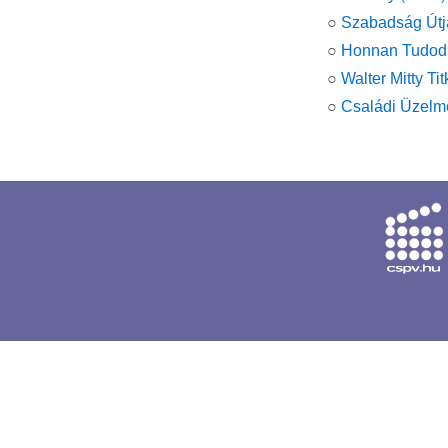
○
Szabadság Útja
○
Honnan Tudod
○
Walter Mitty Ti
○
Családi Üzelm