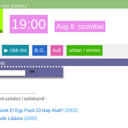
s not money"
19:00
Aug 8. szombat
▶
cikk-list
B.G.
kult
urban / enviro
info
nt színész / színésznő :
ünk El Egy Pasit 10 Nap Alatt?
(2003)
dik Látásra
(2005)