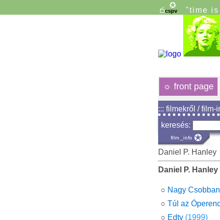
"time i
☼
front page
::: filmekről / film-
keresés:
Daniel P. Hanley
Daniel P. Hanley
○
Nagy Csobban
○
Túl az Óperen
○
Edtv
(1999)