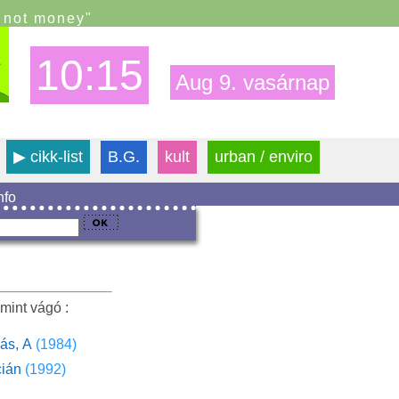
s not money"
10:15
Aug 9. vasárnap
▶
cikk-list
B.G.
kult
urban / enviro
info
mint vágó :
ás, A
(1984)
cián
(1992)