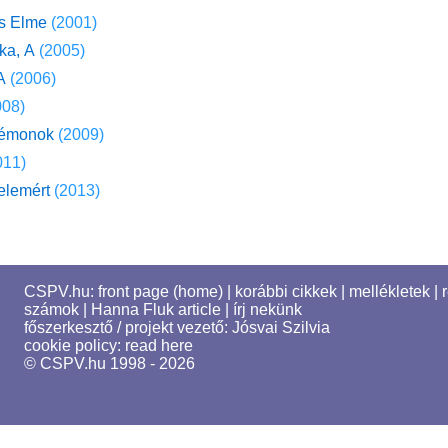
s Elme
(2001)
ka, A
(2005)
A
(2006)
008)
Démonok
(2009)
011)
elemért
(2013)
CSPV.hu:
front page (home)
|
korábbi cikkek
|
mellékletek
|
számok
|
Hanna Fluk article
|
írj nekünk
főszerkesztő / projekt vezető:
Jósvai Szilvia
cookie policy:
read here
© CSPV.hu 1998 - 2026