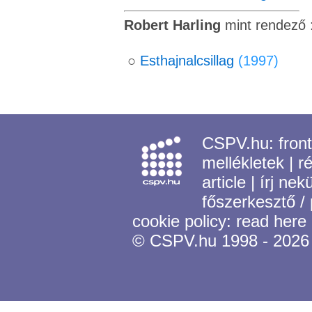
Robert Harling
mint rendező 
○
Esthajnalcsillag
(1997)
CSPV.hu:
fron
mellékletek
|
r
article
|
írj nek
főszerkesztő /
cookie policy:
read here
© CSPV.hu 1998 - 2026