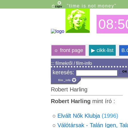
"time is not money"
08:5
☼
front page
▶
cikk-list
B.
::: filmekről / film-info
keresés:
Robert Harling
Robert Harling
mint író :
○
Elvált Nők Klubja
(1996)
○
Válótársak - Talán Igen, T