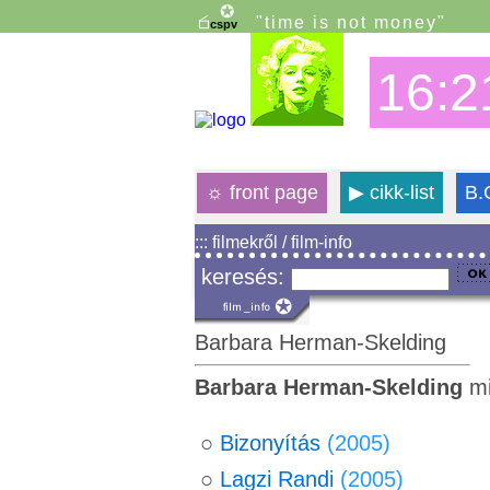
"time is not money"
16:2
☼
front page
▶
cikk-list
B.
::: filmekről / film-info
keresés:
Barbara Herman-Skelding
Barbara Herman-Skelding
mi
○
Bizonyítás
(2005)
○
Lagzi Randi
(2005)