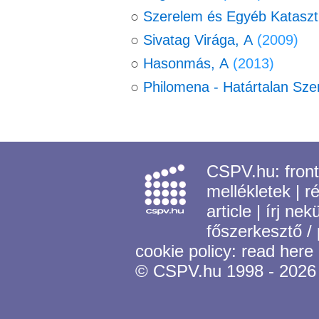
○
Szerelem és Egyéb Kataszt
○
Sivatag Virága, A
(2009)
○
Hasonmás, A
(2013)
○
Philomena ‑ Határtalan Sze
CSPV.hu:
fron
mellékletek
|
r
article
|
írj nek
főszerkesztő /
cookie policy:
read here
© CSPV.hu 1998 - 2026