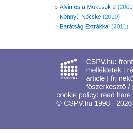
○
Alvin és a Mókusok 2
(2009
○
Könnyű Nőcske
(2010)
○
Barátság Extrákkal
(2011)
CSPV.hu:
fron
mellékletek
|
r
article
|
írj nek
főszerkesztő /
cookie policy:
read here
© CSPV.hu 1998 - 2026