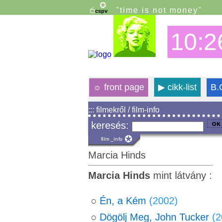
"time is not money"
10:2
☼
front page
▶
cikk-list
B.
::: filmekről / film-info
keresés:
Marcia Hinds
Marcia Hinds
mint látvány :
○
Én, a Kém
(2002)
○
Dögölj Meg, John Tucker
(2