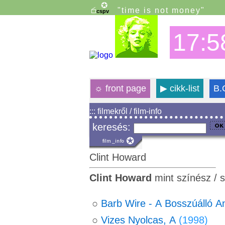
"time is not money"
17:5
☼
front page
▶
cikk-list
B.
::: filmekről / film-info
keresés:
Clint Howard
Clint Howard
mint színész / 
○
Barb Wire - A Bosszúálló A
○
Vizes Nyolcas, A
(1998)