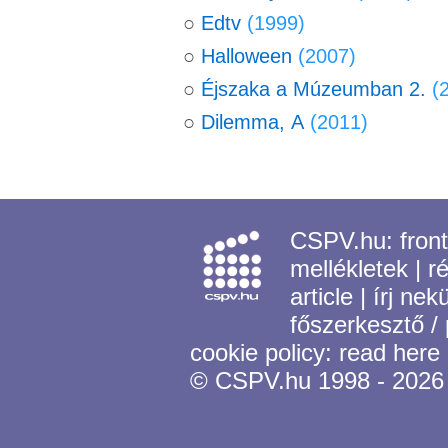
○
Edtv
(1999)
○
Halloween
(2007)
○
Éjszaka a Múzeumban 2.
(
○
Dilemma, A
(2011)
CSPV.hu:
fron
mellékletek
|
r
article
|
írj nek
főszerkesztő /
cookie policy:
read here
© CSPV.hu 1998 - 2026