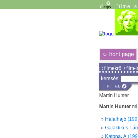
"time i
☼
front page
::: filmekről / film-
keresés:
Martin Hunter
Martin Hunter
mi
○
Halálhajó
(199
○
Galaktikus Tá
○
Katona, A
(199