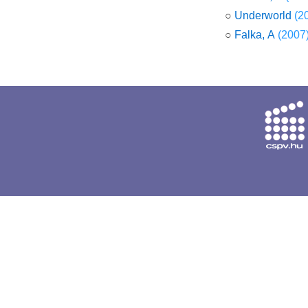
○
Underworld
(2
○
Falka, A
(2007