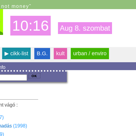
s not money"
10:16
Aug 8. szombat
▶
cikk-list
B.G.
kult
urban / enviro
info
nt vágó :
7)
madás
(1998)
9)