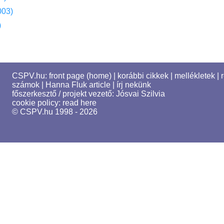
003)
)
CSPV.hu:
front page (home)
|
korábbi cikkek
|
mellékletek
|
számok
|
Hanna Fluk article
|
írj nekünk
főszerkesztő / projekt vezető:
Jósvai Szilvia
cookie policy:
read here
© CSPV.hu 1998 - 2026