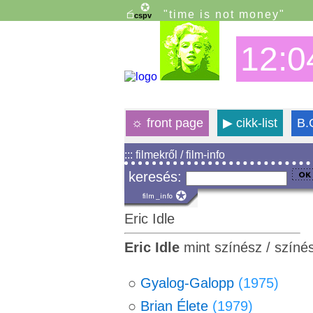
"time is not money"
12:0
☼
front page
▶
cikk-list
B.
::: filmekről / film-info
keresés:
Eric Idle
Eric Idle
mint színész / színé
○
Gyalog-Galopp
(1975)
○
Brian Élete
(1979)