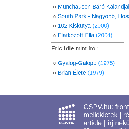
○
Münchausen Báró Kalandja
○
South Park - Nagyobb, Hos
○
102 Kiskutya
(2000)
○
Elátkozott Ella
(2004)
Eric Idle
mint író :
○
Gyalog-Galopp
(1975)
○
Brian Élete
(1979)
CSPV.hu:
fron
mellékletek
|
r
article
|
írj nek