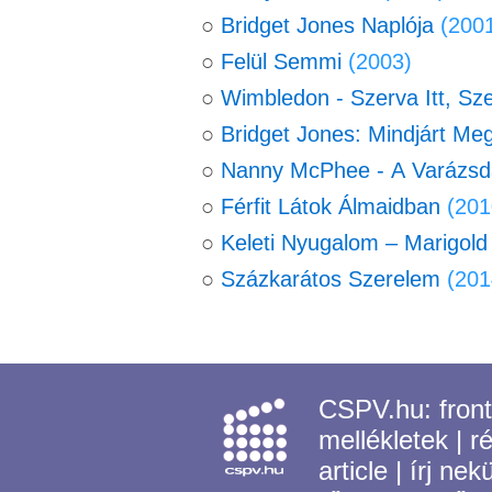
○
Bridget Jones Naplója
(200
○
Felül Semmi
(2003)
○
Wimbledon - Szerva Itt, Sz
○
Bridget Jones: Mindjárt Me
○
Nanny McPhee - A Varázs
○
Férfit Látok Álmaidban
(201
○
Keleti Nyugalom – Marigold
○
Százkarátos Szerelem
(201
CSPV.hu:
fron
mellékletek
|
r
article
|
írj nek