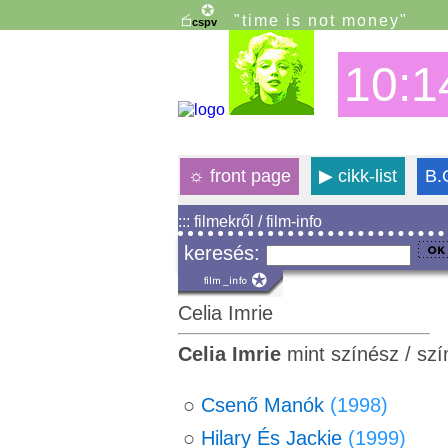
"time is not money"
10:1
☼
front page
▶
cikk-list
B.
::: filmekről / film-info
keresés:
Celia Imrie
Celia Imrie
mint színész / sz
○
Csenő Manók
(1998)
○
Hilary És Jackie
(1999)