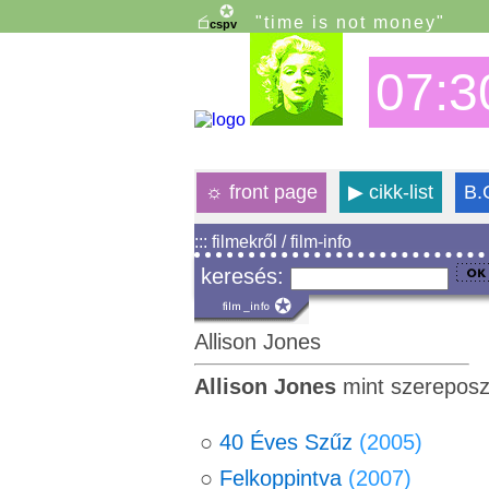
"time is not money"
07:3
☼
front page
▶
cikk-list
B.
::: filmekről / film-info
keresés:
Allison Jones
Allison Jones
mint szereposz
○
40 Éves Szűz
(2005)
○
Felkoppintva
(2007)