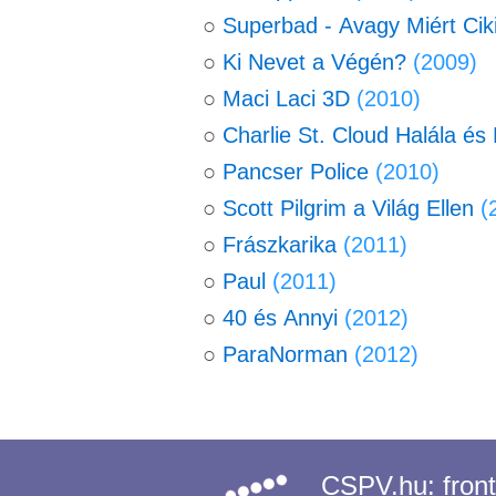
○
Superbad - Avagy Miért Cik
○
Ki Nevet a Végén?
(2009)
○
Maci Laci 3D
(2010)
○
Charlie St. Cloud Halála és 
○
Pancser Police
(2010)
○
Scott Pilgrim a Világ Ellen
(
○
Frászkarika
(2011)
○
Paul
(2011)
○
40 és Annyi
(2012)
○
ParaNorman
(2012)
CSPV.hu:
fron