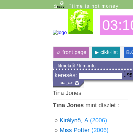
"time is not money"
03:1
☼
front page
▶
cikk-list
B.
::: filmekről / film-info
keresés:
Tina Jones
Tina Jones
mint díszlet :
○
Királynő, A
(2006)
○
Miss Potter
(2006)