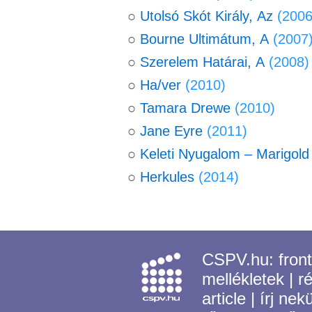
○
Utolsó Skót Király, Az
(2006
○
Bourne Ultimátum, A
(2007
○
Szerelem Határai, A
(2008)
○
Ha/ver
(2010)
○
Tamara Drewe
(2010)
○
Jane Eyre
(2011)
○
Keleti Nyugalom – Marigold
○
Herkules
(2014)
CSPV.hu:
fron
mellékletek
|
r
article
|
írj nek