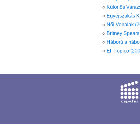
○
Különös Varázs
○
Egyéjszakás K
○
Női Vonalak
(2
○
Britney Spears
○
Háború a hábo
○
El Tropico
(200