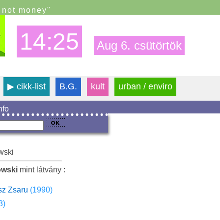
s not money"
14:25
Aug 6. csütörtök
▶
cikk-list
B.G.
kult
urban / enviro
info
wski
owski
mint látvány :
sz Zsaru
(1990)
3)