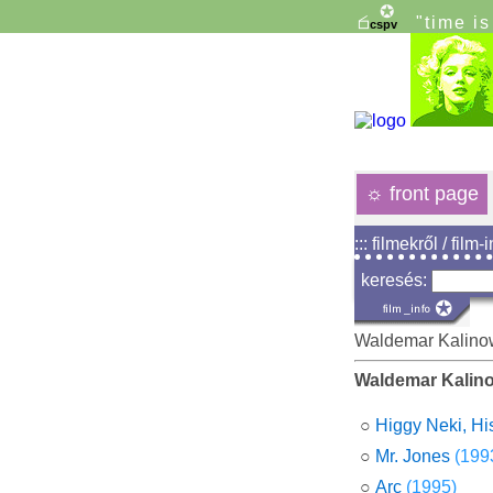
"time i
☼
front page
::: filmekről / film-
keresés:
Waldemar Kalino
Waldemar Kalin
○
Higgy Neki, Hi
○
Mr. Jones
(199
○
Arc
(1995)