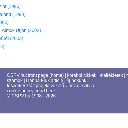
lat
(1996)
aland
(1998)
000)
: Álmok Útján
(2002)
rúról
(2002)
5)
CSPV.hu:
front page (home)
|
korábbi cikkek
|
mellékletek
|
számok
|
Hanna Fluk article
|
írj nekünk
főszerkesztő / projekt vezető:
Jósvai Szilvia
cookie policy:
read here
© CSPV.hu 1998 - 2026