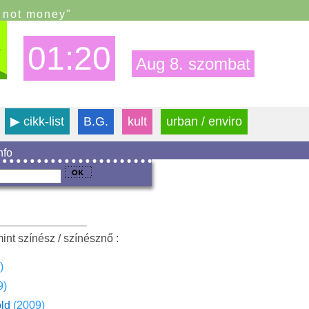
s not money"
01:20
Aug 8. szombat
▶
cikk-list
B.G.
kult
urban / enviro
info
int színész / színésznő :
)
9)
old
(2009)