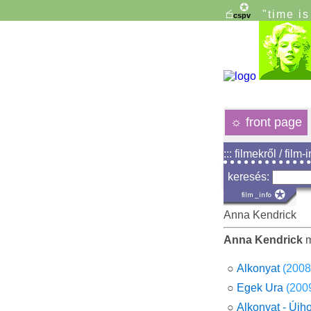
"time i
☼
front page
::: filmekről / film-
keresés:
Anna Kendrick
Anna Kendrick
m
○
Alkonyat
(2008
○
Egek Ura
(200
○
Alkonyat - Újh