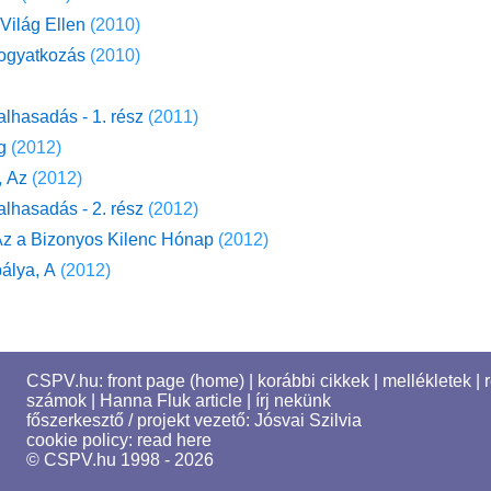
 Világ Ellen
(2010)
fogyatkozás
(2010)
alhasadás - 1. rész
(2011)
g
(2012)
, Az
(2012)
alhasadás - 2. rész
(2012)
Az a Bizonyos Kilenc Hónap
(2012)
álya, A
(2012)
CSPV.hu:
front page (home)
|
korábbi cikkek
|
mellékletek
|
számok
|
Hanna Fluk article
|
írj nekünk
főszerkesztő / projekt vezető:
Jósvai Szilvia
cookie policy:
read here
© CSPV.hu 1998 - 2026