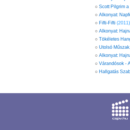
○
Scott Pilgrim a
○
Alkonyat: Nap
○
Fifti-Fifti
(2011)
○
Alkonyat: Hajn
○
Tökéletes Han
○
Utolsó Műszak
○
Alkonyat: Hajn
○
Várandósok - 
○
Hallgatás Szab