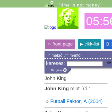
"time is not money"
05:5
☼
front page
▶
cikk-list
B.
::: filmekről / film-info
keresés:
John King
John King
mint író :
○
Futball Faktor, A
(2004)