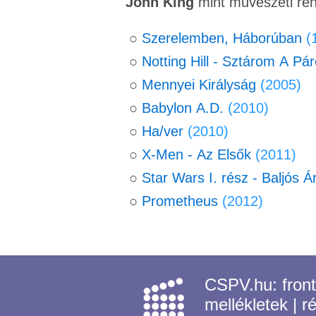
John King
mint művészeti re
○
Szerelemben, Háborúban
(
○
Notting Hill - Sztárom A Pá
○
Mennyei Királyság
(2005)
○
Babylon A.D.
(2010)
○
Ha/ver
(2010)
○
X-Men - Az Elsők
(2011)
○
Star Wars I. rész - Baljós 
○
Prometheus
(2012)
CSPV.hu:
fron
mellékletek
|
r