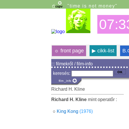
"time is not money"
07:3
☼
front page
▶
cikk-list
B.
::: filmekről / film-info
keresés:
Richard H. Kline
Richard H. Kline
mint operatőr :
○
King Kong
(1976)