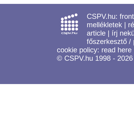
CSPV.hu:
fron
mellékletek
|
r
article
|
írj nek
főszerkesztő /
cookie policy:
read here
© CSPV.hu 1998 - 2026