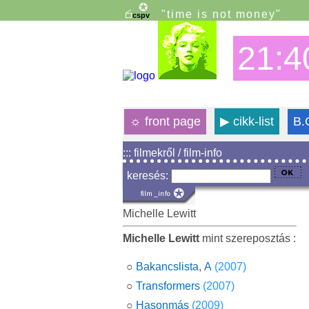
"time is not money"
21:4
☼
front page
▶
cikk-list
B.
::: filmekről / film-info
keresés:
Michelle Lewitt
Michelle Lewitt
mint szereposztás :
○
Bakancslista, A
(2007)
○
Transformers
(2007)
○
Hasonmás
(2009)