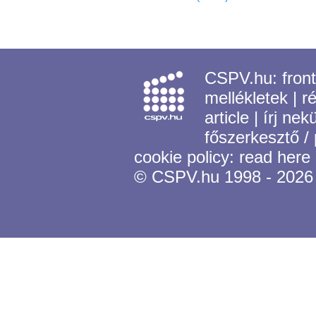
CSPV.hu:
fron
mellékletek
|
r
article
|
írj nek
főszerkesztő /
cookie policy:
read here
© CSPV.hu 1998 - 2026