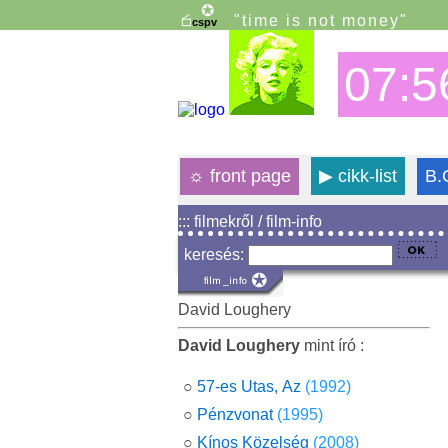
"time is not money"
07:5
☼
front page
▶
cikk-list
B.
::: filmekről / film-info
keresés:
David Loughery
David Loughery
mint író :
○
57-es Utas, Az
(1992)
○
Pénzvonat
(1995)
○
Kínos Közelség
(2008)