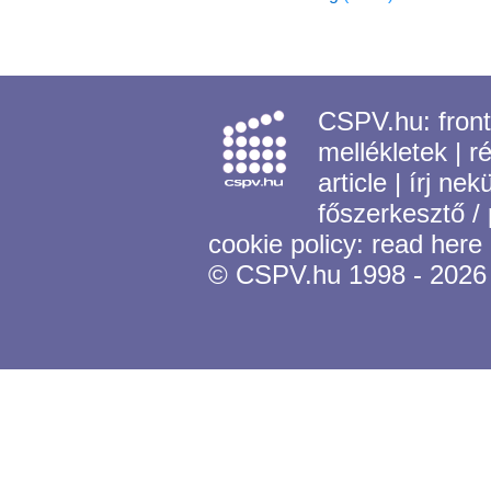
CSPV.hu:
fron
mellékletek
|
r
article
|
írj nek
főszerkesztő /
cookie policy:
read here
© CSPV.hu 1998 - 2026