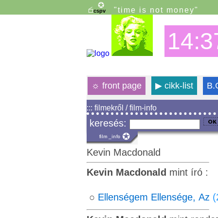
"time is not money"
14:3
☼
front page
▶
cikk-list
B.
::: filmekről / film-info
keresés:
Kevin Macdonald
Kevin Macdonald
mint író :
○
Ellenségem Ellensége, Az
(