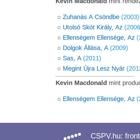
Kevin Macdonald
mint rende
○
Zuhanás A Csöndbe
(2003)
○
Utolsó Skót Király, Az
(2006
○
Ellenségem Ellensége, Az
(
○
Dolgok Állása, A
(2009)
○
Sas, A
(2011)
○
Megint Újra Lesz Nyár
(201
Kevin Macdonald
mint produ
○
Ellenségem Ellensége, Az
(
CSPV.hu:
fron