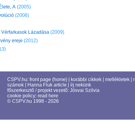
Élete, A
(2005)
volúció
(2006)
A Vérfarkasok Lázadása
(2009)
vény ereje
(2012)
13)
CSPV.hu:
front page (home)
|
korábbi cikkek
|
mellékletek
|
számok
|
Hanna Fluk article
|
írj nekünk
főszerkesztő / projekt vezető:
Jósvai Szilvia
cookie policy:
read here
© CSPV.hu 1998 - 2026