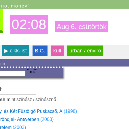
s not money"
02:08
Aug 6. csütörtök
▶
cikk-list
B.G.
kult
urban / enviro
info
sh
osh
mint színész / színésznő :
, és Két Füstölgő Puskacső, A
(1998)
röndjei- Antwerpen
(2003)
relem
(2003)