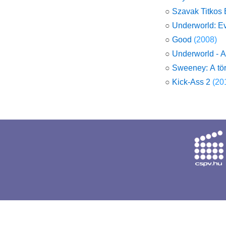
○
Szavak Titkos 
○
Underworld: E
○
Good
(2008)
○
Underworld - 
○
Sweeney: A tör
○
Kick‑Ass 2
(20