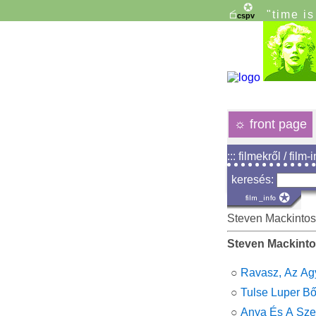
"time i
☼
front page
::: filmekről / film-
keresés:
Steven Mackinto
Steven Mackint
○
Ravasz, Az Agy
○
Tulse Luper Bő
○
Anya És A Sze