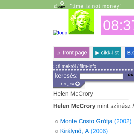
"time is not money"
08:3
☼
front page
▶
cikk-list
B.
::: filmekről / film-info
keresés:
Helen McCrory
Helen McCrory
mint színész 
○
Monte Cristo Grófja
(2002)
○
Királynő, A
(2006)