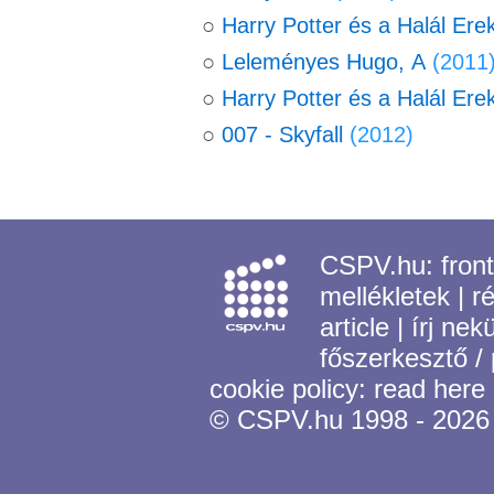
○
Harry Potter és a Halál Erekl
○
Leleményes Hugo, A
(2011
○
Harry Potter és a Halál Erek
○
007 - Skyfall
(2012)
CSPV.hu:
fron
mellékletek
|
r
article
|
írj nek
főszerkesztő /
cookie policy:
read here
© CSPV.hu 1998 - 2026