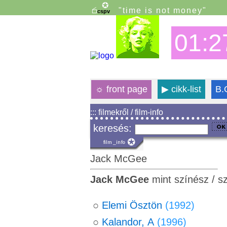
"time is not money"
01:2
☼
front page
▶
cikk-list
B.
::: filmekről / film-info
keresés:
Jack McGee
Jack McGee
mint színész / s
○
Elemi Ösztön
(1992)
○
Kalandor, A
(1996)