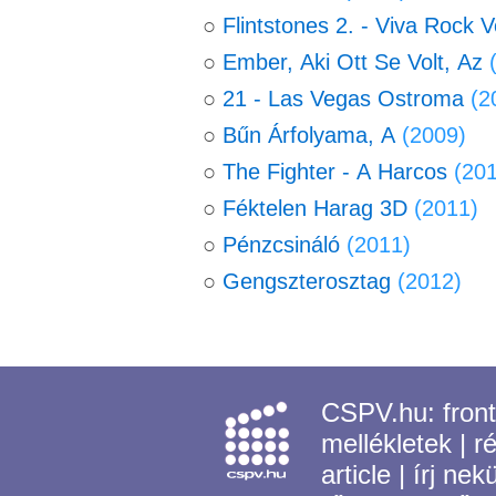
○
Flintstones 2. - Viva Rock 
○
Ember, Aki Ott Se Volt, Az
○
21 - Las Vegas Ostroma
(2
○
Bűn Árfolyama, A
(2009)
○
The Fighter - A Harcos
(20
○
Féktelen Harag 3D
(2011)
○
Pénzcsináló
(2011)
○
Gengszterosztag
(2012)
CSPV.hu:
fron
mellékletek
|
r
article
|
írj nek