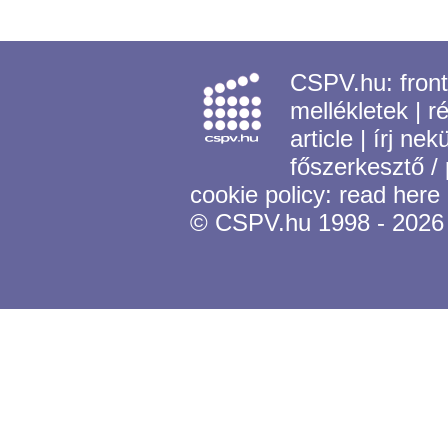
CSPV.hu:
fron
mellékletek
|
r
article
|
írj nek
főszerkesztő /
cookie policy:
read here
© CSPV.hu 1998 - 2026