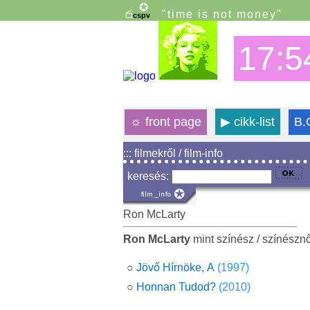
"time is not money"
17:5
☼
front page
▶
cikk-list
B.
::: filmekről / film-info
keresés:
Ron McLarty
Ron McLarty
mint színész / színészn
○
Jövő Hírnöke, A
(1997)
○
Honnan Tudod?
(2010)