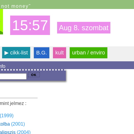
s not money"
15:57
Aug 8. szombat
▶
cikk-list
B.G.
kult
urban / enviro
info
mint jelmez :
(1999)
kolba
(2001)
alipszis
(2004)