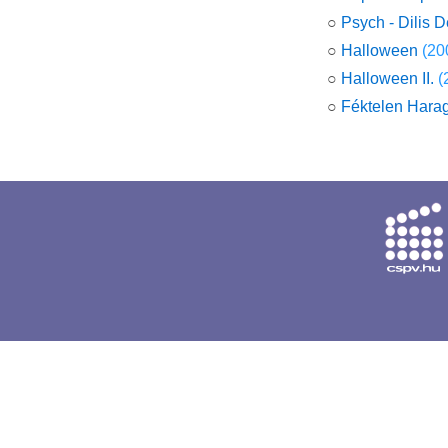
○
Psych - Dilis D
○
Halloween
(20
○
Halloween II.
(
○
Féktelen Hara