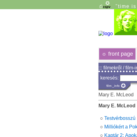
"time i
☼
front page
::: filmekről / film-
keresés:
Mary E. McLeod
Mary E. McLeod
○
Testvérbosszú
○
Milliókért a Po
○
Kaptár 2: Apok