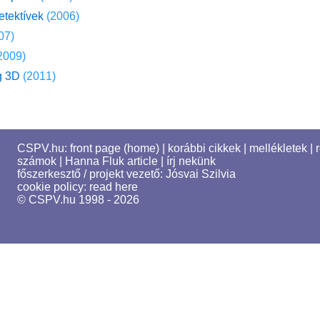
etektívek
(2006)
07)
2009)
g 3D
(2011)
CSPV.hu:
front page (home)
|
korábbi cikkek
|
mellékletek
|
számok
|
Hanna Fluk article
|
írj nekünk
főszerkesztő / projekt vezető:
Jósvai Szilvia
cookie policy:
read here
© CSPV.hu 1998 - 2026