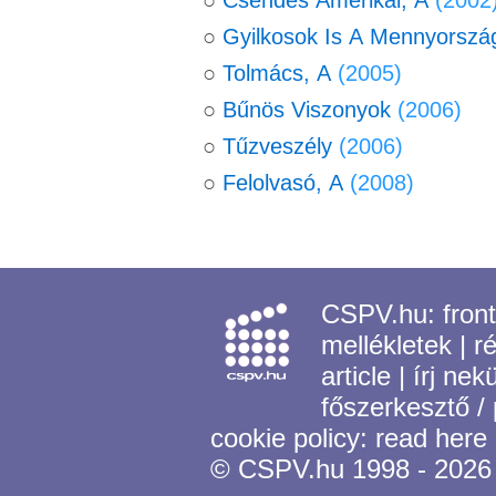
○
Csendes Amerikai, A
(2002
○
Gyilkosok Is A Mennyorsz
○
Tolmács, A
(2005)
○
Bűnös Viszonyok
(2006)
○
Tűzveszély
(2006)
○
Felolvasó, A
(2008)
CSPV.hu:
fron
mellékletek
|
r
article
|
írj nek
főszerkesztő /
cookie policy:
read here
© CSPV.hu 1998 - 2026