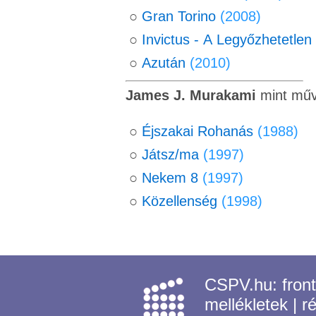
○
Gran Torino
(2008)
○
Invictus - A Legyőzhetetlen
○
Azután
(2010)
James J. Murakami
mint műv
○
Éjszakai Rohanás
(1988)
○
Játsz/ma
(1997)
○
Nekem 8
(1997)
○
Közellenség
(1998)
CSPV.hu:
fron
mellékletek
|
r