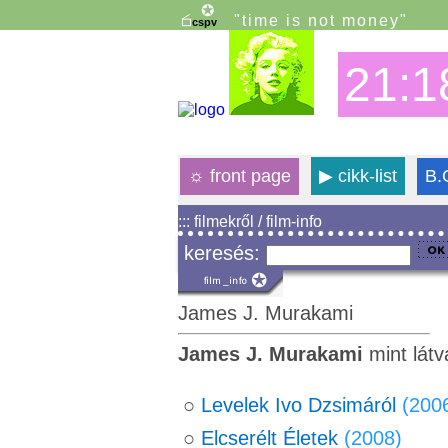
"time is not money"
21:1
☼
front page
▶
cikk-list
B.
::: filmekről / film-info
keresés:
James J. Murakami
James J. Murakami
mint látv
○
Levelek Ivo Dzsimáról
(200
○
Elcserélt Életek
(2008)