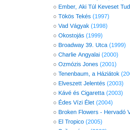
○
Ember, Aki Túl Keveset Tud
○
Tökös Tekés
(1997)
○
Vad Vágyak
(1998)
○
Okostojás
(1999)
○
Broadway 39. Utca
(1999)
○
Charlie Angyalai
(2000)
○
Ozmózis Jones
(2001)
○
Tenenbaum, a Háziátok
(20
○
Elveszett Jelentés
(2003)
○
Kávé és Cigaretta
(2003)
○
Édes Vízi Élet
(2004)
○
Broken Flowers - Hervadó 
○
El Tropico
(2005)