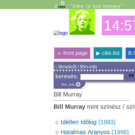
"time is not money"
14:5
☼
front page
▶
cikk-list
B.
::: filmekről / film-info
keresés:
Bill Murray
Bill Murray
mint színész / sz
○
Idétlen Időkig
(1993)
○
Hatalmas Aranyos
(1996)