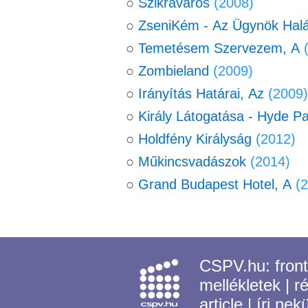
○
Szikraváros
(2008)
○
ZseniKém - Az Ügynök Halá
○
Temetésem Szervezem, A
○
Zombieland
(2009)
○
Irányítás Határai, Az
(2009)
○
Király Látogatása - Hyde P
○
Holdfény Királyság
(2012)
○
Műkincsvadászok
(2014)
○
Grand Budapest Hotel, A
(
CSPV.hu:
fron
mellékletek
|
r
article
|
írj nek